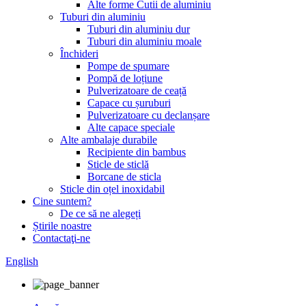
Alte forme Cutii de aluminiu
Tuburi din aluminiu
Tuburi din aluminiu dur
Tuburi din aluminiu moale
Închideri
Pompe de spumare
Pompă de loțiune
Pulverizatoare de ceață
Capace cu șuruburi
Pulverizatoare cu declanșare
Alte capace speciale
Alte ambalaje durabile
Recipiente din bambus
Sticle de sticlă
Borcane de sticla
Sticle din oțel inoxidabil
Cine suntem?
De ce să ne alegeți
Știrile noastre
Contactaţi-ne
English