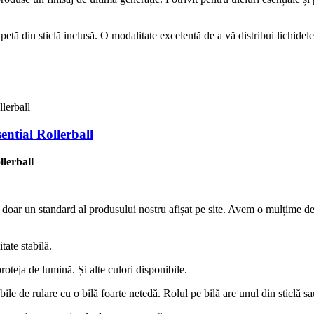
tă din sticlă inclusă. O modalitate excelentă de a vă distribui lichidele 
ential Rollerball
llerball
e doar un standard al produsului nostru afișat pe site. Avem o mulțime d
itate stabilă.
oteja de lumină. Și alte culori disponibile.
le de rulare cu o bilă foarte netedă. Rolul pe bilă are unul din sticlă s