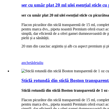
ser cu umăr plat 20 ml ulei esențial sticle cu
ser cu umăr plat 20 ml ulei esențial sticle cu picurăto
Flacon picurător din sticlă transparentă de 15 ml, complet 
pentru marca dvs., pipeta noastră Premium oferă exact acel 
simplă, dar eficientă de a oferi gamei dumneavoastră de pro
pielii și a sănătății.
20 mm din cauciuc argintiu și alb cu aspect premium și pipe
anchetă
detaliu
Sticlă rotundă din sticlă Boston transparen
Sticlă rotundă din sticlă Boston transparentă de 1 o
Flacon picurător din sticlă transparentă de 15 ml, complet 
pentru marca dvs., pipeta noastră Premium oferă exact acel 
simplă, dar eficientă de a oferi gamei dumneavoastră de pro