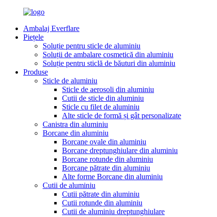
Ambalaj Everflare
Piețele
Soluție pentru sticle de aluminiu
Soluții de ambalare cosmetică din aluminiu
Soluție pentru sticlă de băuturi din aluminiu
Produse
Sticle de aluminiu
Sticle de aerosoli din aluminiu
Cutii de sticle din aluminiu
Sticle cu filet de aluminiu
Alte sticle de formă și gât personalizate
Canistra din aluminiu
Borcane din aluminiu
Borcane ovale din aluminiu
Borcane dreptunghiulare din aluminiu
Borcane rotunde din aluminiu
Borcane pătrate din aluminiu
Alte forme Borcane din aluminiu
Cutii de aluminiu
Cutii pătrate din aluminiu
Cutii rotunde din aluminiu
Cutii de aluminiu dreptunghiulare