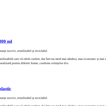
 300 ml
anțe nocive, reutilizabil și reciclabil.
reutilizabilă care vă oferă confort, dar într-un mod mai sănătos, mai economic și mai 
onalizată pentru diferite forme, conform cerințelor dvs.
lastic
anțe nocive, reutilizabil și reciclabil.
reutilizabilă care vă oferă confort, dar într-un mod mai sănătos, mai economic și mai 