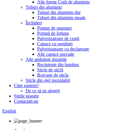
Alte forme Cutii de aluminiu
Tuburi din aluminiu
Tuburi din aluminiu dur
Tuburi din aluminiu moale
Închideri
Pompe de spumare
Pompă de loțiune
Pulverizatoare de ceață
Capace cu șuruburi
Pulverizatoare cu declanșare
Alte capace speciale
Alte ambalaje durabile
Recipiente din bambus
Sticle de sticlă
Borcane de sticla
Sticle din oțel inoxidabil
Cine suntem?
De ce să ne alegeți
Știrile noastre
Contactaţi-ne
English