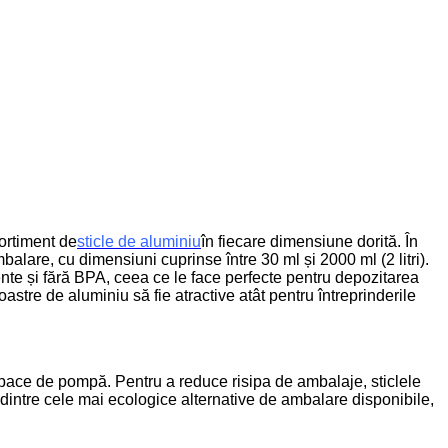
sortiment de
sticle de aluminiu
în fiecare dimensiune dorită. În
lare, cu dimensiuni cuprinse între 30 ml și 2000 ml (2 litri).
ente și fără BPA, ceea ce le face perfecte pentru depozitarea
stre de aluminiu să fie atractive atât pentru întreprinderile
 capace de pompă. Pentru a reduce risipa de ambalaje, sticlele
a dintre cele mai ecologice alternative de ambalare disponibile,