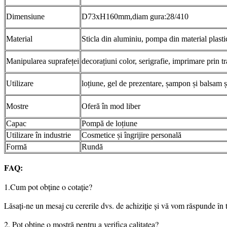
Dimensiune
D73xH160mm,diam gura:28/410
Material
Sticla din aluminiu, pompa din material plasti
Manipularea suprafeței
decorațiuni color, serigrafie, imprimare prin tr
Utilizare
loțiune, gel de prezentare, șampon și balsam și
Mostre
Oferă în mod liber
Capac
Pompă de loțiune
Utilizare în industrie
Cosmetice și îngrijire personală
Formă
Rundă
FAQ:
1.Cum pot obține o cotație?
Lăsați-ne un mesaj cu cererile dvs. de achiziție și vă vom răspunde în 
2. Pot obține o mostră pentru a verifica calitatea?