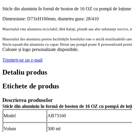
Sticle din aluminiu în formă de boston de 16 OZ cu pompă de loțiune
Dimensiune: D73xH160mm, diametru gura: 28/410
Materialul este aluminiu reciclabil, fără ftalați, plumb sau alte substanțe nocive, re
Materialul din aluminiu pentru facilitățile hotelului este o sticlă reutilizabilă c
Sticla ușoară din aluminiu cu capac filetat sau pompă poate fi personalizată pentru
Culoare și logo personalizate disponibile.
Trimiteți-ne un e-mail
Detaliu produs
Etichete de produs
Descrierea produselor
Sticle din aluminiu în formă de boston de 16 OZ cu pompă de loț
Model
AB73160
Volum
500 ml