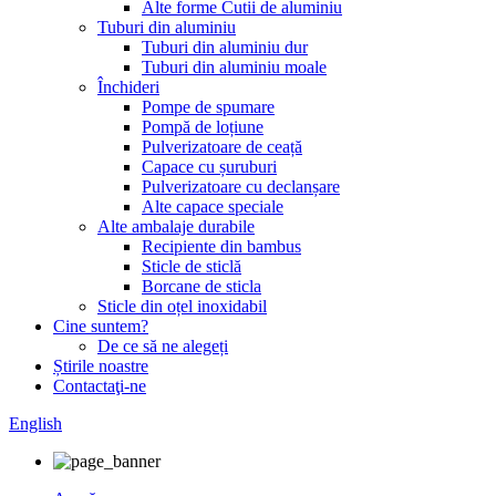
Alte forme Cutii de aluminiu
Tuburi din aluminiu
Tuburi din aluminiu dur
Tuburi din aluminiu moale
Închideri
Pompe de spumare
Pompă de loțiune
Pulverizatoare de ceață
Capace cu șuruburi
Pulverizatoare cu declanșare
Alte capace speciale
Alte ambalaje durabile
Recipiente din bambus
Sticle de sticlă
Borcane de sticla
Sticle din oțel inoxidabil
Cine suntem?
De ce să ne alegeți
Știrile noastre
Contactaţi-ne
English