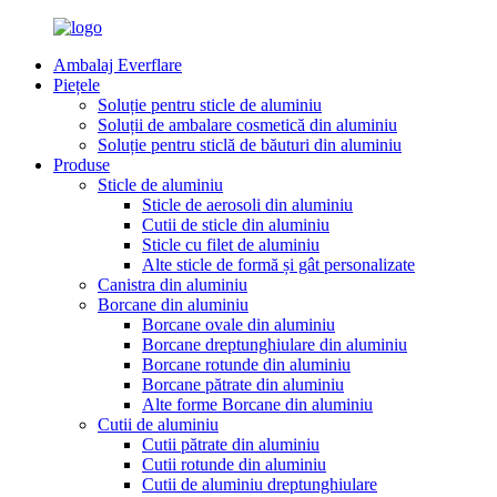
Ambalaj Everflare
Piețele
Soluție pentru sticle de aluminiu
Soluții de ambalare cosmetică din aluminiu
Soluție pentru sticlă de băuturi din aluminiu
Produse
Sticle de aluminiu
Sticle de aerosoli din aluminiu
Cutii de sticle din aluminiu
Sticle cu filet de aluminiu
Alte sticle de formă și gât personalizate
Canistra din aluminiu
Borcane din aluminiu
Borcane ovale din aluminiu
Borcane dreptunghiulare din aluminiu
Borcane rotunde din aluminiu
Borcane pătrate din aluminiu
Alte forme Borcane din aluminiu
Cutii de aluminiu
Cutii pătrate din aluminiu
Cutii rotunde din aluminiu
Cutii de aluminiu dreptunghiulare