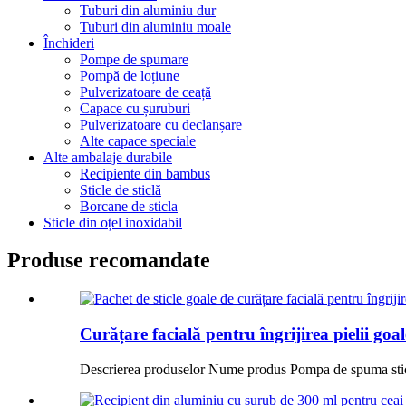
Tuburi din aluminiu dur
Tuburi din aluminiu moale
Închideri
Pompe de spumare
Pompă de loțiune
Pulverizatoare de ceață
Capace cu șuruburi
Pulverizatoare cu declanșare
Alte capace speciale
Alte ambalaje durabile
Recipiente din bambus
Sticle de sticlă
Borcane de sticla
Sticle din oțel inoxidabil
Produse recomandate
Curățare facială pentru îngrijirea pielii goale
Descrierea produselor Nume produs Pompa de spuma stic