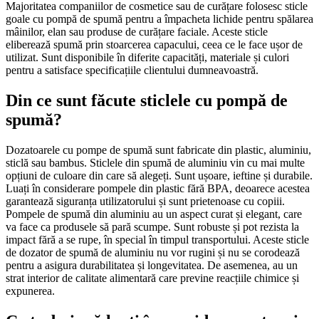
Majoritatea companiilor de cosmetice sau de curățare folosesc sticle
goale cu pompă de spumă pentru a împacheta lichide pentru spălarea
mâinilor, elan sau produse de curățare faciale. Aceste sticle
eliberează spumă prin stoarcerea capacului, ceea ce le face ușor de
utilizat. Sunt disponibile în diferite capacități, materiale și culori
pentru a satisface specificațiile clientului dumneavoastră.
Din ce sunt făcute sticlele cu pompă de
spumă?
Dozatoarele cu pompe de spumă sunt fabricate din plastic, aluminiu,
sticlă sau bambus. Sticlele din spumă de aluminiu vin cu mai multe
opțiuni de culoare din care să alegeți. Sunt ușoare, ieftine și durabile.
Luați în considerare pompele din plastic fără BPA, deoarece acestea
garantează siguranța utilizatorului și sunt prietenoase cu copiii.
Pompele de spumă din aluminiu au un aspect curat și elegant, care
va face ca produsele să pară scumpe. Sunt robuste și pot rezista la
impact fără a se rupe, în special în timpul transportului. Aceste sticle
de dozator de spumă de aluminiu nu vor rugini și nu se corodează
pentru a asigura durabilitatea și longevitatea. De asemenea, au un
strat interior de calitate alimentară care previne reacțiile chimice și
expunerea.