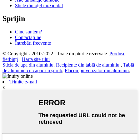
Sticle din oțel inoxidabil
Sprijin
Cine suntem?
Contactaţi-ne
Întrebări frecvente
© Copyright - 2010-2022 : Toate drepturile rezervate.
Produse
fierbinți
-
Harta site-ului
Sticla de apa din aluminiu
,
Recipiente din tablă de aluminiu.
,
Tablă
de aluminiu cu capac cu șurub
,
Flacon pulverizator din aluminiu
,
Trimite e-mail
x