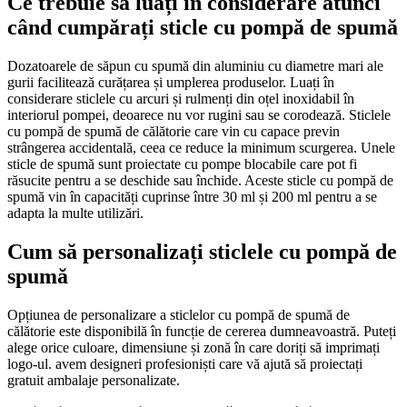
Ce trebuie să luați în considerare atunci
când cumpărați sticle cu pompă de spumă
Dozatoarele de săpun cu spumă din aluminiu cu diametre mari ale
gurii facilitează curățarea și umplerea produselor. Luați în
considerare sticlele cu arcuri și rulmenți din oțel inoxidabil în
interiorul pompei, deoarece nu vor rugini sau se corodează. Sticlele
cu pompă de spumă de călătorie care vin cu capace previn
strângerea accidentală, ceea ce reduce la minimum scurgerea. Unele
sticle de spumă sunt proiectate cu pompe blocabile care pot fi
răsucite pentru a se deschide sau închide. Aceste sticle cu pompă de
spumă vin în capacități cuprinse între 30 ml și 200 ml pentru a se
adapta la multe utilizări.
Cum să personalizați sticlele cu pompă de
spumă
Opțiunea de personalizare a sticlelor cu pompă de spumă de
călătorie este disponibilă în funcție de cererea dumneavoastră. Puteți
alege orice culoare, dimensiune și zonă în care doriți să imprimați
logo-ul. avem designeri profesioniști care vă ajută să proiectați
gratuit ambalaje personalizate.