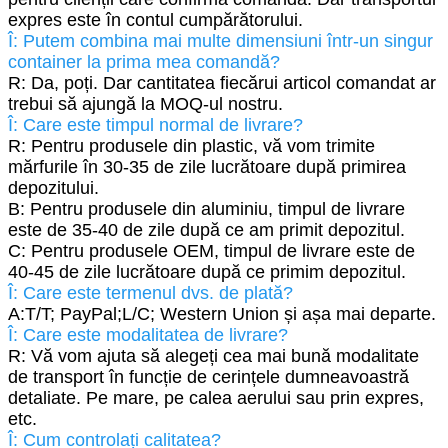
expres este în contul cumpărătorului.
Î: Putem combina mai multe dimensiuni într-un singur
container la prima mea comandă?
R: Da, poți. Dar cantitatea fiecărui articol comandat ar
trebui să ajungă la MOQ-ul nostru.
Î: Care este timpul normal de livrare?
R: Pentru produsele din plastic, vă vom trimite
mărfurile în 30-35 de zile lucrătoare după primirea
depozitului.
B: Pentru produsele din aluminiu, timpul de livrare
este de 35-40 de zile după ce am primit depozitul.
C: Pentru produsele OEM, timpul de livrare este de
40-45 de zile lucrătoare după ce primim depozitul.
Î: Care este termenul dvs. de plată?
A:T/T; PayPal;L/C; Western Union și așa mai departe.
Î: Care este modalitatea de livrare?
R: Vă vom ajuta să alegeți cea mai bună modalitate
de transport în funcție de cerințele dumneavoastră
detaliate. Pe mare, pe calea aerului sau prin expres,
etc.
Î: Cum controlați calitatea?