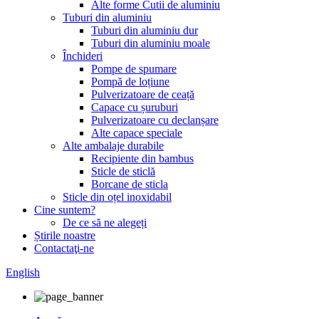
Alte forme Cutii de aluminiu
Tuburi din aluminiu
Tuburi din aluminiu dur
Tuburi din aluminiu moale
Închideri
Pompe de spumare
Pompă de loțiune
Pulverizatoare de ceață
Capace cu șuruburi
Pulverizatoare cu declanșare
Alte capace speciale
Alte ambalaje durabile
Recipiente din bambus
Sticle de sticlă
Borcane de sticla
Sticle din oțel inoxidabil
Cine suntem?
De ce să ne alegeți
Știrile noastre
Contactaţi-ne
English