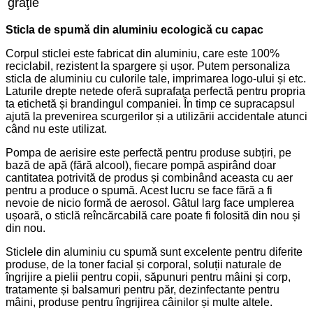
graţie
Sticla de spumă din aluminiu ecologică cu capac
Corpul sticlei este fabricat din aluminiu, care este 100%
reciclabil, rezistent la spargere și ușor. Putem personaliza
sticla de aluminiu cu culorile tale, imprimarea logo-ului și etc.
Laturile drepte netede oferă suprafața perfectă pentru propria
ta etichetă și brandingul companiei. În timp ce supracapsul
ajută la prevenirea scurgerilor și a utilizării accidentale atunci
când nu este utilizat.
Pompa de aerisire este perfectă pentru produse subțiri, pe
bază de apă (fără alcool), fiecare pompă aspirând doar
cantitatea potrivită de produs și combinând aceasta cu aer
pentru a produce o spumă. Acest lucru se face fără a fi
nevoie de nicio formă de aerosol. Gâtul larg face umplerea
ușoară, o sticlă reîncărcabilă care poate fi folosită din nou și
din nou.
Sticlele din aluminiu cu spumă sunt excelente pentru diferite
produse, de la toner facial și corporal, soluții naturale de
îngrijire a pielii pentru copii, săpunuri pentru mâini și corp,
tratamente și balsamuri pentru păr, dezinfectante pentru
mâini, produse pentru îngrijirea câinilor și multe altele.