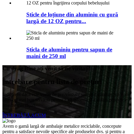
Sticle de loțiune din aluminiu cu gură
largă de 12 OZ pentru...
Sticla de aluminiu pentru sapun de
maini de 250 ml
Cu drag Bine ați venit să ne vizitați!
Întrebare pentru lista de prețuri
Indiferent dacă este vorba de pre-vânzare sau post-vânzare, vă vom
oferi cel mai bun serviciu pentru a vă informa și a utiliza produsele
noastre mai rapid.
ÎNTREBĂTĂ ACUM
Avem o gamă largă de ambalaje metalice reciclabile, concepute
pentru a satisface nevoile specifice ale produselor dvs. și pentru a