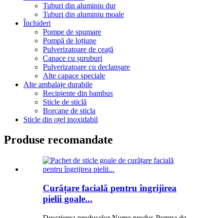
Tuburi din aluminiu dur
Tuburi din aluminiu moale
Închideri
Pompe de spumare
Pompă de loțiune
Pulverizatoare de ceață
Capace cu șuruburi
Pulverizatoare cu declanșare
Alte capace speciale
Alte ambalaje durabile
Recipiente din bambus
Sticle de sticlă
Borcane de sticla
Sticle din oțel inoxidabil
Produse recomandate
Curățare facială pentru îngrijirea
pielii goale...
Descrierea produselor Nume produs Pompa de