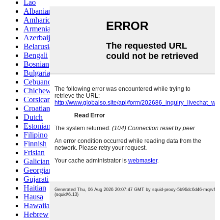
Lao
Albanian
Amharic
Armenian
Azerbaijani
Belarusian
Bengali
Bosnian
Bulgarian
Cebuano
Chichewa
Corsican
Croatian
Dutch
Estonian
Filipino
Finnish
Frisian
Galician
Georgian
Gujarati
Haitian
Hausa
Hawaiian
Hebrew