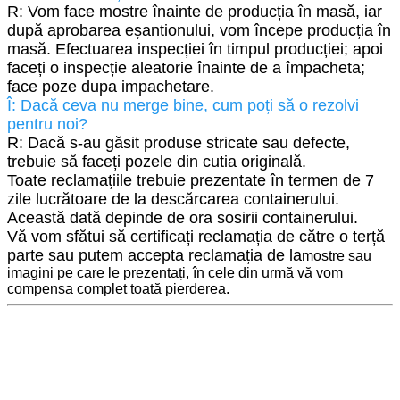
R: Vom face mostre înainte de producția în masă, iar
după aprobarea eșantionului, vom începe producția în
masă. Efectuarea inspecției în timpul producției; apoi
faceți o inspecție aleatorie înainte de a împacheta;
face poze dupa impachetare.
Î: Dacă ceva nu merge bine, cum poți să o rezolvi
pentru noi?
R: Dacă s-au găsit produse stricate sau defecte,
trebuie să faceți pozele din cutia originală.
Toate reclamațiile trebuie prezentate în termen de 7
zile lucrătoare de la descărcarea containerului.
Această dată depinde de ora sosirii containerului.
Vă vom sfătui să certificați reclamația de către o terță
parte sau putem accepta reclamația de la
mostre sau
imagini pe care le prezentați, în cele din urmă vă vom
compensa complet toată pierderea.