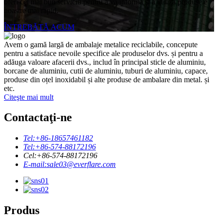
oferi cel mai bun serviciu pentru a vă informa și a utiliza produsele
noastre mai rapid.
ÎNTREBĂTĂ ACUM
Avem o gamă largă de ambalaje metalice reciclabile, concepute
pentru a satisface nevoile specifice ale produselor dvs. și pentru a
adăuga valoare afacerii dvs., includ în principal sticle de aluminiu,
borcane de aluminiu, cutii de aluminiu, tuburi de aluminiu, capace,
produse din oțel inoxidabil și alte produse de ambalare din metal. și
etc.
Citeşte mai mult
Contactaţi-ne
Tel:
+86-18657461182
Tel:
+86-574-88172196
Cel:
+86-574-88172196
E-mail:
sale03@everflare.com
Produs