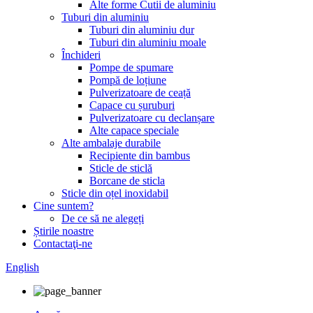
Alte forme Cutii de aluminiu
Tuburi din aluminiu
Tuburi din aluminiu dur
Tuburi din aluminiu moale
Închideri
Pompe de spumare
Pompă de loțiune
Pulverizatoare de ceață
Capace cu șuruburi
Pulverizatoare cu declanșare
Alte capace speciale
Alte ambalaje durabile
Recipiente din bambus
Sticle de sticlă
Borcane de sticla
Sticle din oțel inoxidabil
Cine suntem?
De ce să ne alegeți
Știrile noastre
Contactaţi-ne
English