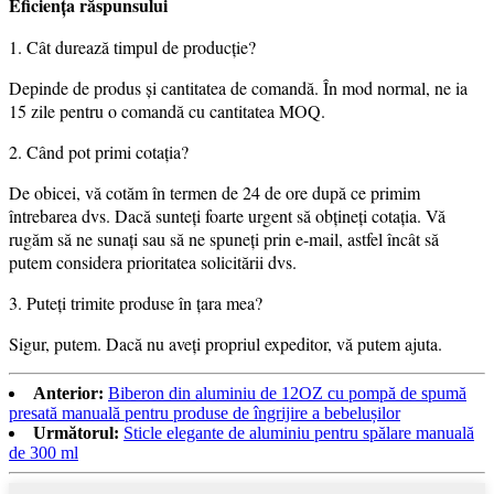
Eficiența răspunsului
1. Cât durează timpul de producție?
Depinde de produs și cantitatea de comandă. În mod normal, ne ia
15 zile pentru o comandă cu cantitatea MOQ.
2. Când pot primi cotația?
De obicei, vă cotăm în termen de 24 de ore după ce primim
întrebarea dvs. Dacă sunteți foarte urgent să obțineți cotația. Vă
rugăm să ne sunați sau să ne spuneți prin e-mail, astfel încât să
putem considera prioritatea solicitării dvs.
3. Puteți trimite produse în țara mea?
Sigur, putem. Dacă nu aveți propriul expeditor, vă putem ajuta.
Anterior:
Biberon din aluminiu de 12OZ cu pompă de spumă
presată manuală pentru produse de îngrijire a bebelușilor
Următorul:
Sticle elegante de aluminiu pentru spălare manuală
de 300 ml