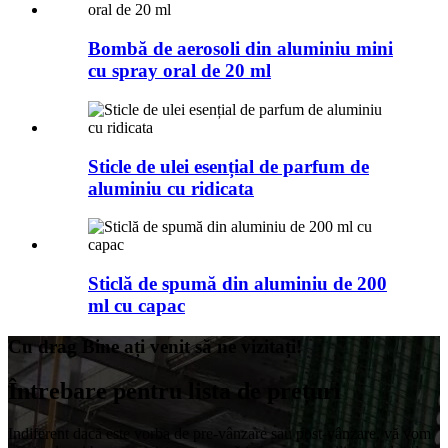
Bombă de aerosoli din aluminiu mini
cu spray oral de 20 ml
Sticle de ulei esențial de parfum de
aluminiu cu ridicata
Sticlă de spumă din aluminiu de 200
ml cu capac
Cu drag Bine ați venit să ne vizitați!
Întrebare pentru lista de prețuri
Indiferent dacă este vorba de pre-vânzare sau post-vânzare, vă vom