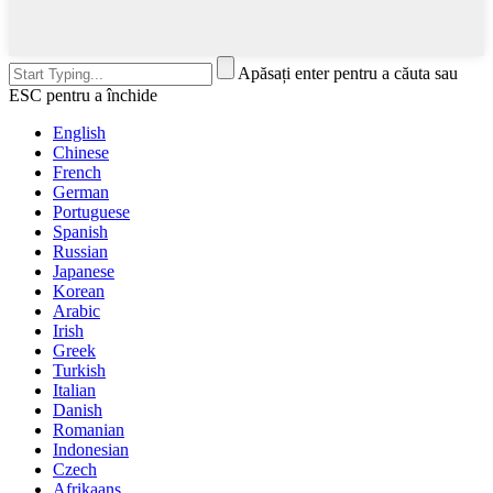
Apăsați enter pentru a căuta sau
ESC pentru a închide
English
Chinese
French
German
Portuguese
Spanish
Russian
Japanese
Korean
Arabic
Irish
Greek
Turkish
Italian
Danish
Romanian
Indonesian
Czech
Afrikaans