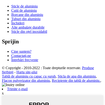
Sticle de aluminiu
Cutii de aluminiu
Borcane din aluminiu
Tuburi din aluminiu
Închideri
Alte ambalaje durabile
Sticle din oțel inoxidabil
Sprijin
Cine suntem?
Contactaţi-ne
Întrebări frecvente
© Copyright - 2010-2022 : Toate drepturile rezervate.
Produse
fierbinți
-
Harta site-ului
Tablă de aluminiu cu capac cu șurub
,
Sticla de apa din aluminiu
,
Flacon pulverizator din aluminiu
,
Recipiente din tablă de aluminiu.
,
Trimite e-mail
x