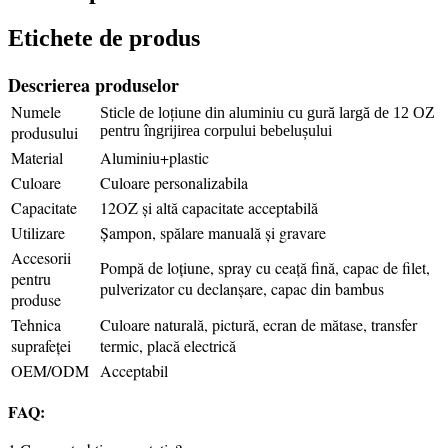
Etichete de produs
Descrierea produselor
Numele
Sticle de loțiune din aluminiu cu gură largă de 12 OZ
produsului
pentru îngrijirea corpului bebelușului
Material
Aluminiu+plastic
Culoare
Culoare personalizabila
Capacitate
12OZ și altă capacitate acceptabilă
Utilizare
Șampon, spălare manuală și gravare
Accesorii
Pompă de loțiune, spray cu ceață fină, capac de filet,
pentru
pulverizator cu declanșare, capac din bambus
produse
Tehnica
Culoare naturală, pictură, ecran de mătase, transfer
suprafeței
termic, placă electrică
OEM/ODM
Acceptabil
FAQ: