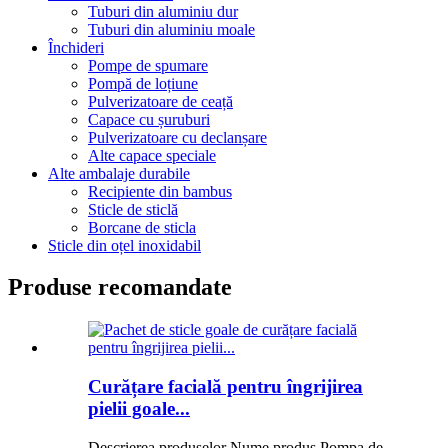
Tuburi din aluminiu dur
Tuburi din aluminiu moale
Închideri
Pompe de spumare
Pompă de loțiune
Pulverizatoare de ceață
Capace cu șuruburi
Pulverizatoare cu declanșare
Alte capace speciale
Alte ambalaje durabile
Recipiente din bambus
Sticle de sticlă
Borcane de sticla
Sticle din oțel inoxidabil
Produse recomandate
Curățare facială pentru îngrijirea
pielii goale...
Descrierea produselor Nume produs Pompa de