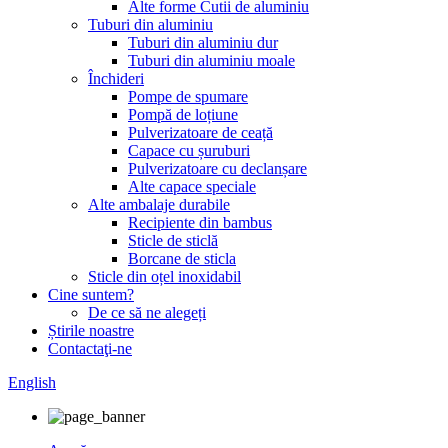
Alte forme Cutii de aluminiu
Tuburi din aluminiu
Tuburi din aluminiu dur
Tuburi din aluminiu moale
Închideri
Pompe de spumare
Pompă de loțiune
Pulverizatoare de ceață
Capace cu șuruburi
Pulverizatoare cu declanșare
Alte capace speciale
Alte ambalaje durabile
Recipiente din bambus
Sticle de sticlă
Borcane de sticla
Sticle din oțel inoxidabil
Cine suntem?
De ce să ne alegeți
Știrile noastre
Contactaţi-ne
English