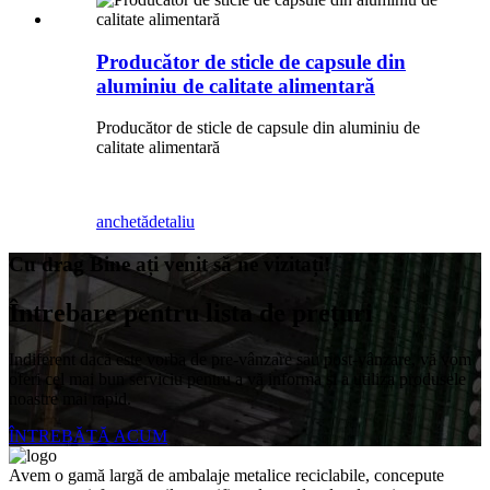
Producător de sticle de capsule din
aluminiu de calitate alimentară
Producător de sticle de capsule din aluminiu de
calitate alimentară
anchetă
detaliu
Cu drag Bine ați venit să ne vizitați!
Întrebare pentru lista de prețuri
Indiferent dacă este vorba de pre-vânzare sau post-vânzare, vă vom
oferi cel mai bun serviciu pentru a vă informa și a utiliza produsele
noastre mai rapid.
ÎNTREBĂTĂ ACUM
Avem o gamă largă de ambalaje metalice reciclabile, concepute