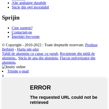
Alte ambalaje durabile
Sticle din oțel inoxidabil
Sprijin
Cine suntem?
Contactaţi-ne
Întrebări frecvente
© Copyright - 2010-2022 : Toate drepturile rezervate.
Produse
fierbinți
-
Harta site-ului
Tablă de aluminiu cu capac cu șurub
,
Recipiente din tablă de
aluminiu.
,
Sticla de apa din aluminiu
,
Flacon pulverizator din
aluminiu
,
Trimite e-mail
x