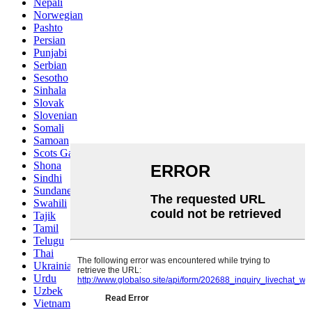
Nepali
Norwegian
Pashto
Persian
Punjabi
Serbian
Sesotho
Sinhala
Slovak
Slovenian
Somali
Samoan
Scots Gaelic
Shona
Sindhi
Sundanese
Swahili
Tajik
Tamil
Telugu
Thai
Ukrainian
Urdu
Uzbek
Vietnamese