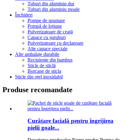
Tuburi din aluminiu dur
Tuburi din aluminiu moale
Închideri
Pompe de spumare
Pompă de loțiune
Pulverizatoare de ceață
Capace cu șuruburi
Pulverizatoare cu declanșare
Alte capace speciale
Alte ambalaje durabile
Recipiente din bambus
Sticle de sticlă
Borcane de sticla
Sticle din oțel inoxidabil
Produse recomandate
Curățare facială pentru îngrijirea
pielii goale...
Descrierea produselor Nume produs Pompa de