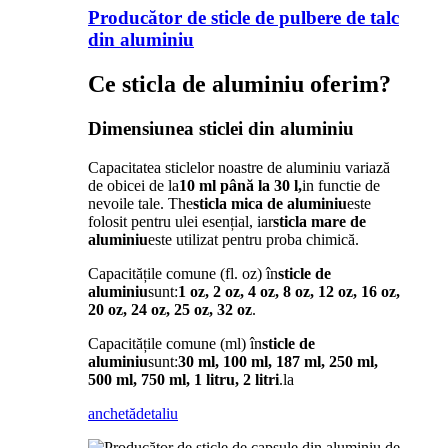
Producător de sticle de pulbere de talc
din aluminiu
Ce sticla de aluminiu oferim?
Dimensiunea sticlei din aluminiu
Capacitatea sticlelor noastre de aluminiu variază
de obicei de la
10 ml până la 30 l,
in functie de
nevoile tale. The
sticla mica de aluminiu
este
folosit pentru ulei esențial, iar
sticla mare de
aluminiu
este utilizat pentru proba chimică.
Capacitățile comune (fl. oz) în
sticle de
aluminiu
sunt:
1 oz, 2 oz, 4 oz, 8 oz, 12 oz, 16 oz,
20 oz, 24 oz, 25 oz, 32 oz
.
Capacitățile comune (ml) în
sticle de
aluminiu
sunt:
30 ml, 100 ml, 187 ml, 250 ml,
500 ml, 750 ml, 1 litru, 2 litri
.la
anchetă
detaliu