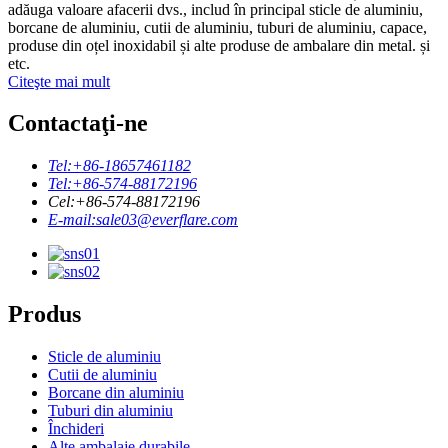
adăuga valoare afacerii dvs., includ în principal sticle de aluminiu,
borcane de aluminiu, cutii de aluminiu, tuburi de aluminiu, capace,
produse din oțel inoxidabil și alte produse de ambalare din metal. și
etc.
Citeşte mai mult
Contactaţi-ne
Tel:
+86-18657461182
Tel:
+86-574-88172196
Cel:
+86-574-88172196
E-mail:
sale03@everflare.com
Produs
Sticle de aluminiu
Cutii de aluminiu
Borcane din aluminiu
Tuburi din aluminiu
Închideri
Alte ambalaje durabile