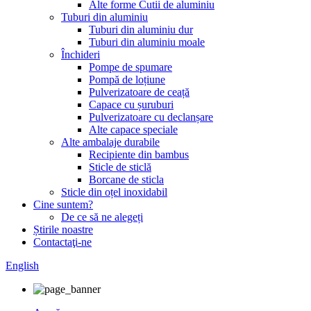
Alte forme Cutii de aluminiu
Tuburi din aluminiu
Tuburi din aluminiu dur
Tuburi din aluminiu moale
Închideri
Pompe de spumare
Pompă de loțiune
Pulverizatoare de ceață
Capace cu șuruburi
Pulverizatoare cu declanșare
Alte capace speciale
Alte ambalaje durabile
Recipiente din bambus
Sticle de sticlă
Borcane de sticla
Sticle din oțel inoxidabil
Cine suntem?
De ce să ne alegeți
Știrile noastre
Contactaţi-ne
English