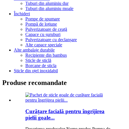
Tuburi din aluminiu dur
Tuburi din aluminiu moale
Închideri
Pompe de spumare
Pompă de loțiune
Pulverizatoare de ceață
Capace cu șuruburi
Pulverizatoare cu declanșare
Alte capace speciale
Alte ambalaje durabile
Recipiente din bambus
Sticle de sticlă
Borcane de sticla
Sticle din oțel inoxidabil
Produse recomandate
Curățare facială pentru îngrijirea
pielii goale...
Descrierea produselor Nume produs Pompa de