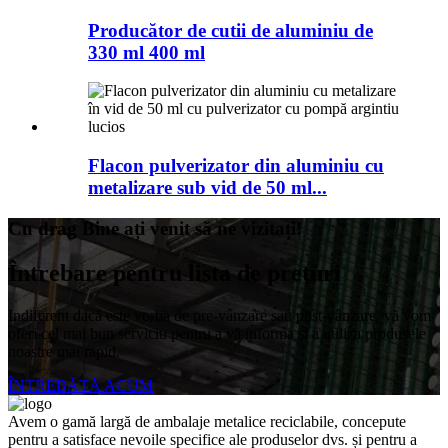
Producător de cutii de aluminiu de
330 ml 400 ml
Flacon pulverizator din aluminiu cu
metalizare sub vid de 50 ml...
Cu drag Bine ați venit să ne vizitați!
Întrebare pentru lista de prețuri
Indiferent dacă este vorba de pre-vânzare sau post-vânzare, vă vom
oferi cel mai bun serviciu pentru a vă informa și a utiliza produsele
noastre mai rapid.
ÎNTREBĂTĂ ACUM
Avem o gamă largă de ambalaje metalice reciclabile, concepute
pentru a satisface nevoile specifice ale produselor dvs. și pentru a