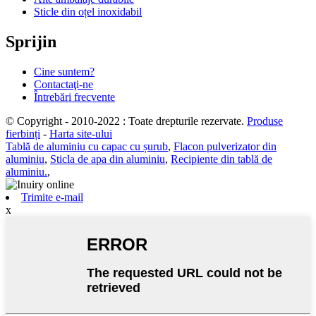
Sticle din oțel inoxidabil
Sprijin
Cine suntem?
Contactaţi-ne
Întrebări frecvente
© Copyright - 2010-2022 : Toate drepturile rezervate.
Produse
fierbinți
-
Harta site-ului
Tablă de aluminiu cu capac cu șurub
,
Flacon pulverizator din
aluminiu
,
Sticla de apa din aluminiu
,
Recipiente din tablă de
aluminiu.
,
Trimite e-mail
x