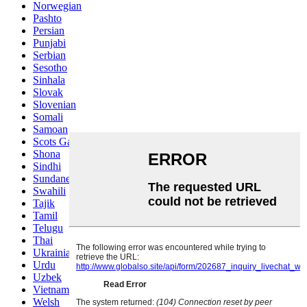
Norwegian
Pashto
Persian
Punjabi
Serbian
Sesotho
Sinhala
Slovak
Slovenian
Somali
Samoan
Scots Gaelic
Shona
Sindhi
Sundanese
Swahili
Tajik
Tamil
Telugu
Thai
Ukrainian
Urdu
Uzbek
Vietnamese
Welsh