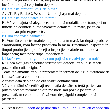
C: Pentru produsele OEM, timpul de livrare este de 40-45 de zile
lucrătoare după ce primim depozitul.
Î: Care este termenul dvs. de plată?
A:T/T; PayPal;L/C; Western Union și așa mai departe.
Î: Care este modalitatea de livrare?
R: Vă vom ajuta să alegeți cea mai bună modalitate de transport în
funcție de cerințele dumneavoastră detaliate. Pe mare, pe calea
aerului sau prin expres, etc.
Î: Cum controlați calitatea?
R: Vom face mostre înainte de producția în masă, iar după aprobarea
eșantionului, vom începe producția în masă. Efectuarea inspecției în
timpul producției; apoi faceți o inspecție aleatorie înainte de a
împacheta; face poze dupa impachetare.
Î: Dacă ceva nu merge bine, cum poți să o rezolvi pentru noi?
R: Dacă s-au găsit produse stricate sau defecte, trebuie să faceți
pozele din cutia originală.
Toate reclamațiile trebuie prezentate în termen de 7 zile lucrătoare de
la descărcarea containerului.
Această dată depinde de ora sosirii containerului.
Vă vom sfătui să certificați reclamația de către o terță parte, sau
putem accepta reclamația din mostrele sau pozele pe care le
prezentați, în cele din urmă vă vom despăgubi complet toată
pierderea.
Anterior:
Flacon de pastile din aluminiu de 30 ml cu capace din