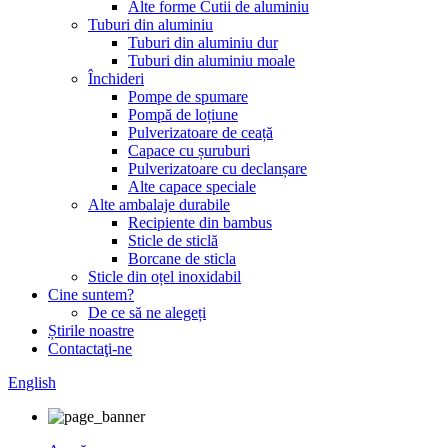
Alte forme Cutii de aluminiu
Tuburi din aluminiu
Tuburi din aluminiu dur
Tuburi din aluminiu moale
Închideri
Pompe de spumare
Pompă de loțiune
Pulverizatoare de ceață
Capace cu șuruburi
Pulverizatoare cu declanșare
Alte capace speciale
Alte ambalaje durabile
Recipiente din bambus
Sticle de sticlă
Borcane de sticla
Sticle din oțel inoxidabil
Cine suntem?
De ce să ne alegeți
Știrile noastre
Contactaţi-ne
English