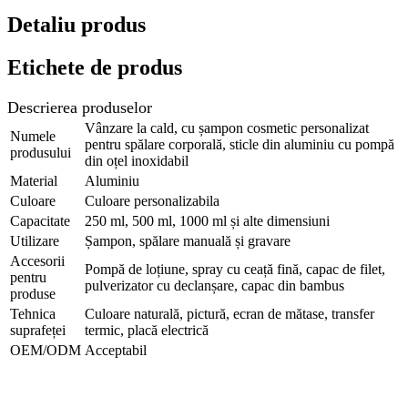
Detaliu produs
Etichete de produs
Descrierea produselor
Vânzare la cald, cu șampon cosmetic personalizat
Numele
pentru spălare corporală, sticle din aluminiu cu pompă
produsului
din oțel inoxidabil
Material
Aluminiu
Culoare
Culoare personalizabila
Capacitate
250 ml, 500 ml, 1000 ml și alte dimensiuni
Utilizare
Șampon, spălare manuală și gravare
Accesorii
Pompă de loțiune, spray cu ceață fină, capac de filet,
pentru
pulverizator cu declanșare, capac din bambus
produse
Tehnica
Culoare naturală, pictură, ecran de mătase, transfer
suprafeței
termic, placă electrică
OEM/ODM
Acceptabil