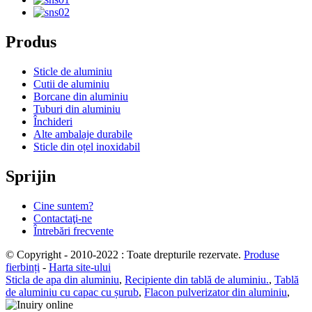
Produs
Sticle de aluminiu
Cutii de aluminiu
Borcane din aluminiu
Tuburi din aluminiu
Închideri
Alte ambalaje durabile
Sticle din oțel inoxidabil
Sprijin
Cine suntem?
Contactaţi-ne
Întrebări frecvente
© Copyright - 2010-2022 : Toate drepturile rezervate.
Produse
fierbinți
-
Harta site-ului
Sticla de apa din aluminiu
,
Recipiente din tablă de aluminiu.
,
Tablă
de aluminiu cu capac cu șurub
,
Flacon pulverizator din aluminiu
,