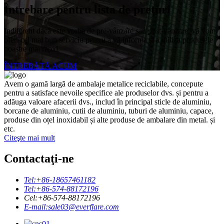
Întrebare pentru lista de prețuri
Indiferent dacă este vorba de pre-vânzare sau post-vânzare, vă vom
oferi cel mai bun serviciu pentru a vă informa și a utiliza produsele
noastre mai rapid.
ÎNTREBĂTĂ ACUM
Avem o gamă largă de ambalaje metalice reciclabile, concepute
pentru a satisface nevoile specifice ale produselor dvs. și pentru a
adăuga valoare afacerii dvs., includ în principal sticle de aluminiu,
borcane de aluminiu, cutii de aluminiu, tuburi de aluminiu, capace,
produse din oțel inoxidabil și alte produse de ambalare din metal. și
etc.
Citeşte mai mult
Contactaţi-ne
Tel:
+86-18657461182
Tel:
+86-574-88172196
Cel:
+86-574-88172196
E-mail:
sale03@everflare.com