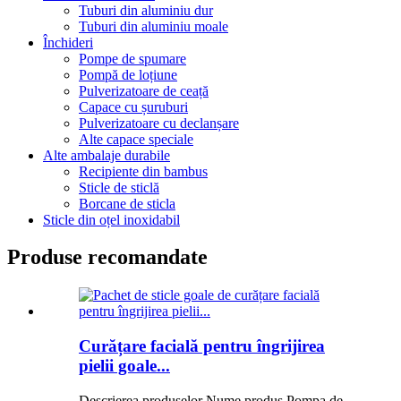
Tuburi din aluminiu dur
Tuburi din aluminiu moale
Închideri
Pompe de spumare
Pompă de loțiune
Pulverizatoare de ceață
Capace cu șuruburi
Pulverizatoare cu declanșare
Alte capace speciale
Alte ambalaje durabile
Recipiente din bambus
Sticle de sticlă
Borcane de sticla
Sticle din oțel inoxidabil
Produse recomandate
Curățare facială pentru îngrijirea
pielii goale...
Descrierea produselor Nume produs Pompa de