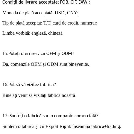
；
Condiții de livrare acceptate: FOB, CIF, EXW
Moneda de plată acceptată: USD, CNY;
Tip de plată acceptat: T/T, card de credit, numerar;
Limba vorbită: engleză, chineză
15.
Puteți oferi servicii OEM și ODM?
Da, comenzile OEM și ODM sunt binevenite.
16.
Pot să vă vizitez fabrica?
Bine ați venit să vizitați fabrica noastră!
17
.
Sunteți o fabrică sau o companie comercială?
Suntem o fabrică și cu Export Right. înseamnă fabrică+trading.