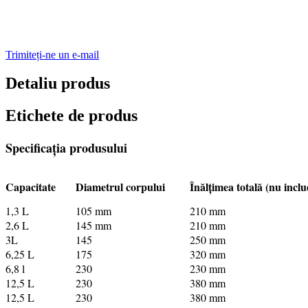
Trimiteți-ne un e-mail
Detaliu produs
Etichete de produs
Specificația produsului
Capacitate
Diametrul corpului
Înălțimea totală (nu incl
1,3 L
105 mm
210 mm
2,6 L
145 mm
210 mm
3L
145
250 mm
6,25 L
175
320 mm
6,8 l
230
230 mm
12,5 L
230
380 mm
12,5 L
230
380 mm