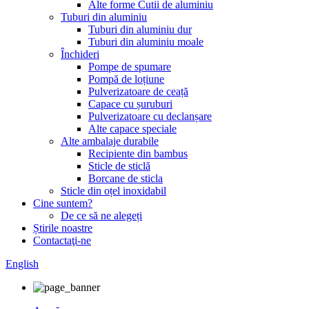
Alte forme Cutii de aluminiu
Tuburi din aluminiu
Tuburi din aluminiu dur
Tuburi din aluminiu moale
Închideri
Pompe de spumare
Pompă de loțiune
Pulverizatoare de ceață
Capace cu șuruburi
Pulverizatoare cu declanșare
Alte capace speciale
Alte ambalaje durabile
Recipiente din bambus
Sticle de sticlă
Borcane de sticla
Sticle din oțel inoxidabil
Cine suntem?
De ce să ne alegeți
Știrile noastre
Contactaţi-ne
English