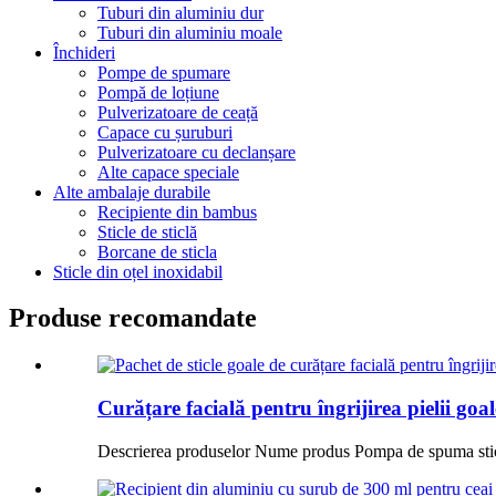
Tuburi din aluminiu dur
Tuburi din aluminiu moale
Închideri
Pompe de spumare
Pompă de loțiune
Pulverizatoare de ceață
Capace cu șuruburi
Pulverizatoare cu declanșare
Alte capace speciale
Alte ambalaje durabile
Recipiente din bambus
Sticle de sticlă
Borcane de sticla
Sticle din oțel inoxidabil
Produse recomandate
Curățare facială pentru îngrijirea pielii goale
Descrierea produselor Nume produs Pompa de spuma stic