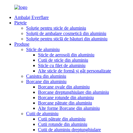
Ambalaj Everflare
Piețele
Soluție pentru sticle de aluminiu
Soluții de ambalare cosmetică din aluminiu
Soluție pentru sticlă de băuturi din aluminiu
Produse
Sticle de aluminiu
Sticle de aerosoli din aluminiu
Cutii de sticle din aluminiu
Sticle cu filet de aluminiu
Alte sticle de formă și gât personalizate
Canistra din aluminiu
Borcane din aluminiu
Borcane ovale din aluminiu
Borcane dreptunghiulare din aluminiu
Borcane rotunde din aluminiu
Borcane pătrate din aluminiu
Alte forme Borcane din aluminiu
Cutii de aluminiu
Cutii pătrate din aluminiu
Cutii rotunde din aluminiu
Cutii de aluminiu dreptunghiulare