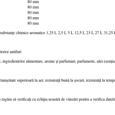
80 mm
80 mm
80 mm
80 mm
80 mm
ru substanțe chimice aromatice 1,25 L 2,5 L 5 L 12,5 L 23 L 27 L 31,25 
erior antifurt
e, ingredientelor alimentare, arome și parfumuri, parfumerie, ulei esenț
etanșeitate superioară la aer, rezistență bună la șocuri, rezistență la tempe
ă rugăm să verificați cu echipa noastră de vânzări pentru a verifica date