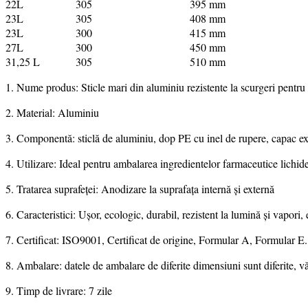
22L
305
395 mm
23L
305
408 mm
23L
300
415 mm
27L
300
450 mm
31,25 L
305
510 mm
1. Nume produs: Sticle mari din aluminiu rezistente la scurgeri pent
2. Material: Aluminiu
3. Componentă: sticlă de aluminiu, dop PE cu inel de rupere, capac ext
4. Utilizare: Ideal pentru ambalarea ingredientelor farmaceutice lichid
5. Tratarea suprafeței: Anodizare la suprafața internă și externă
6. Caracteristici: Ușor, ecologic, durabil, rezistent la lumină și vapori, 
7. Certificat: ISO9001, Certificat de origine, Formular A, Formular E.
8. Ambalare: datele de ambalare de diferite dimensiuni sunt diferite, v
9. Timp de livrare: 7 zile