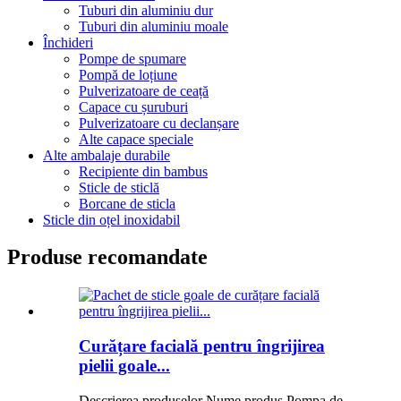
Tuburi din aluminiu dur
Tuburi din aluminiu moale
Închideri
Pompe de spumare
Pompă de loțiune
Pulverizatoare de ceață
Capace cu șuruburi
Pulverizatoare cu declanșare
Alte capace speciale
Alte ambalaje durabile
Recipiente din bambus
Sticle de sticlă
Borcane de sticla
Sticle din oțel inoxidabil
Produse recomandate
Curățare facială pentru îngrijirea
pielii goale...
Descrierea produselor Nume produs Pompa de