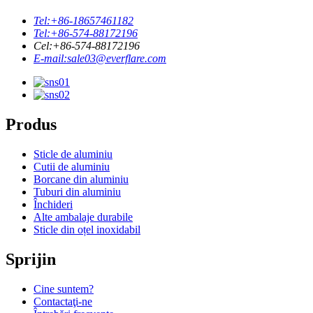
Tel:
+86-18657461182
Tel:
+86-574-88172196
Cel:
+86-574-88172196
E-mail:
sale03@everflare.com
Produs
Sticle de aluminiu
Cutii de aluminiu
Borcane din aluminiu
Tuburi din aluminiu
Închideri
Alte ambalaje durabile
Sticle din oțel inoxidabil
Sprijin
Cine suntem?
Contactaţi-ne