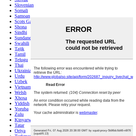
Slovenian
Somali
Samoan
Scots Gaelic
Shona
Sindhi
Sundanese
Swahili
Tajik
Tamil
Telugu
Thai
Ukrainian
Urdu
Uzbek
Vietnamese
Welsh
Xhosa
Yiddish
Yoruba
Zulu
Kinyarwanda
Tatar
Oriya