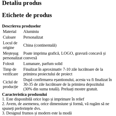
Detaliu produs
Etichete de produs
Descrierea produselor
Material
Aluminiu
Culoare
Personalizat
Locul de
China (continentală)
origine
Meșteșug
Poate imprima grafică, LOGO, gravură concavă și
personalizat
convexă
Folosit
Lumanare, parfum solid
Timp de
Finalizat în aproximativ 7-10 zile lucrătoare de la
verificare
primirea proiectului de proiect
După confirmarea eșantionului, acesta va fi finalizat în
Ciclul de
30-35 de zile lucrătoare de la primirea depozitului
producție
(30% din suma totală). Preluați mostre gratuit.
Caracteristica produsului
1. Este disponibilă orice logo și imprimare în relief
2. Avem, de asemenea, orice dimensiune și formă, vă rugăm să ne
spuneți preferințele dvs.
3. Designul frumos și modern este la modă