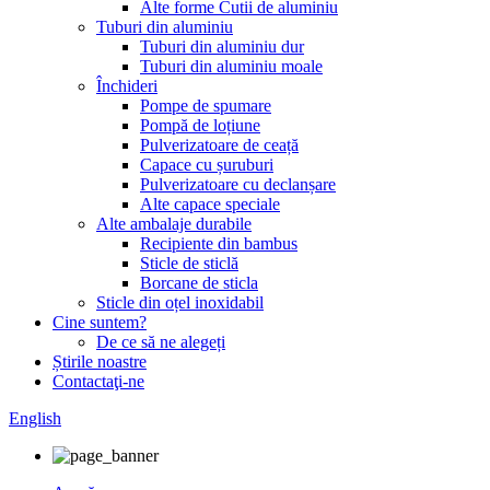
Alte forme Cutii de aluminiu
Tuburi din aluminiu
Tuburi din aluminiu dur
Tuburi din aluminiu moale
Închideri
Pompe de spumare
Pompă de loțiune
Pulverizatoare de ceață
Capace cu șuruburi
Pulverizatoare cu declanșare
Alte capace speciale
Alte ambalaje durabile
Recipiente din bambus
Sticle de sticlă
Borcane de sticla
Sticle din oțel inoxidabil
Cine suntem?
De ce să ne alegeți
Știrile noastre
Contactaţi-ne
English