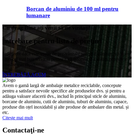
Borcan de aluminiu de 100 ml pentru
lumanare
Cu drag Bine ați venit să ne vizitați!
Întrebare pentru lista de prețuri
Indiferent dacă este vorba de pre-vânzare sau post-vânzare, vă vom
oferi cel mai bun serviciu pentru a vă informa și a utiliza produsele
noastre mai rapid.
ÎNTREBĂTĂ ACUM
Avem o gamă largă de ambalaje metalice reciclabile, concepute
pentru a satisface nevoile specifice ale produselor dvs. și pentru a
adăuga valoare afacerii dvs., includ în principal sticle de aluminiu,
borcane de aluminiu, cutii de aluminiu, tuburi de aluminiu, capace,
produse din oțel inoxidabil și alte produse de ambalare din metal. și
etc.
Citeşte mai mult
Contactaţi-ne