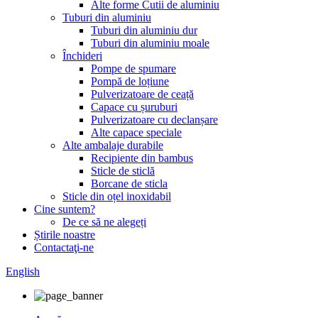
Alte forme Cutii de aluminiu
Tuburi din aluminiu
Tuburi din aluminiu dur
Tuburi din aluminiu moale
Închideri
Pompe de spumare
Pompă de loțiune
Pulverizatoare de ceață
Capace cu șuruburi
Pulverizatoare cu declanșare
Alte capace speciale
Alte ambalaje durabile
Recipiente din bambus
Sticle de sticlă
Borcane de sticla
Sticle din oțel inoxidabil
Cine suntem?
De ce să ne alegeți
Știrile noastre
Contactaţi-ne
English