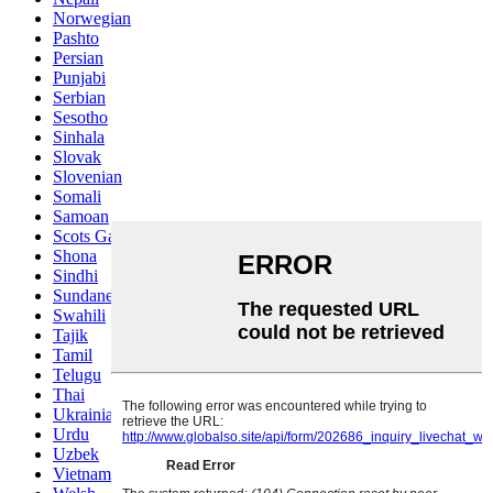
Norwegian
Pashto
Persian
Punjabi
Serbian
Sesotho
Sinhala
Slovak
Slovenian
Somali
Samoan
Scots Gaelic
Shona
Sindhi
Sundanese
Swahili
Tajik
Tamil
Telugu
Thai
Ukrainian
Urdu
Uzbek
Vietnamese