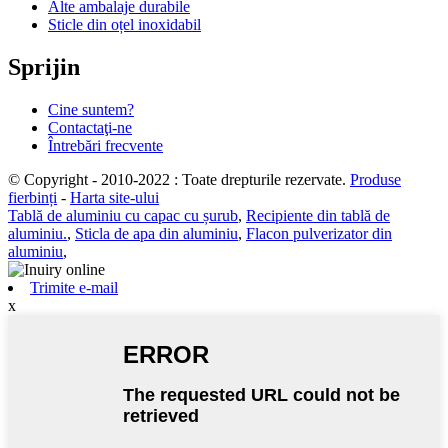
Alte ambalaje durabile
Sticle din oțel inoxidabil
Sprijin
Cine suntem?
Contactaţi-ne
Întrebări frecvente
© Copyright - 2010-2022 : Toate drepturile rezervate.
Produse
fierbinți
-
Harta site-ului
Tablă de aluminiu cu capac cu șurub
,
Recipiente din tablă de
aluminiu.
,
Sticla de apa din aluminiu
,
Flacon pulverizator din
aluminiu
,
Trimite e-mail
x