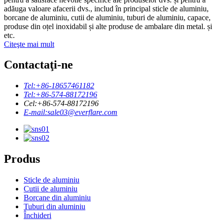
adăuga valoare afacerii dvs., includ în principal sticle de aluminiu,
borcane de aluminiu, cutii de aluminiu, tuburi de aluminiu, capace,
produse din oțel inoxidabil și alte produse de ambalare din metal. și
etc.
Citeşte mai mult
Contactaţi-ne
Tel:
+86-18657461182
Tel:
+86-574-88172196
Cel:
+86-574-88172196
E-mail:
sale03@everflare.com
Produs
Sticle de aluminiu
Cutii de aluminiu
Borcane din aluminiu
Tuburi din aluminiu
Închideri