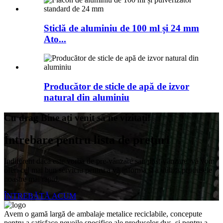
Sticlă de aluminiu de 100 ml și 24 mm
Ato...
Producător de sticle de apă de izvor
natural din aluminiu
Cu drag Bine ați venit să ne vizitați!
Întrebare pentru lista de prețuri
Indiferent dacă este vorba de pre-vânzare sau post-vânzare, vă vom
oferi cel mai bun serviciu pentru a vă informa și a utiliza produsele
noastre mai rapid.
ÎNTREBĂTĂ ACUM
Avem o gamă largă de ambalaje metalice reciclabile, concepute
pentru a satisface nevoile specifice ale produselor dvs. și pentru a