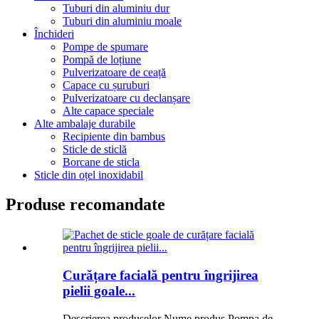
Tuburi din aluminiu dur
Tuburi din aluminiu moale
Închideri
Pompe de spumare
Pompă de loțiune
Pulverizatoare de ceață
Capace cu șuruburi
Pulverizatoare cu declanșare
Alte capace speciale
Alte ambalaje durabile
Recipiente din bambus
Sticle de sticlă
Borcane de sticla
Sticle din oțel inoxidabil
Produse recomandate
Curățare facială pentru îngrijirea
pielii goale...
Descrierea produselor Nume produs Pompa de