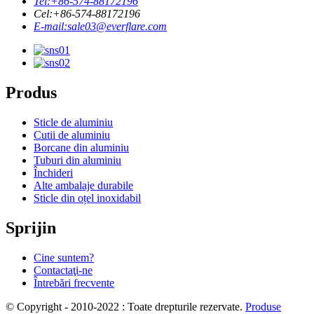
Tel:
+86-574-88172196
Cel:
+86-574-88172196
E-mail:
sale03@everflare.com
Produs
Sticle de aluminiu
Cutii de aluminiu
Borcane din aluminiu
Tuburi din aluminiu
Închideri
Alte ambalaje durabile
Sticle din oțel inoxidabil
Sprijin
Cine suntem?
Contactaţi-ne
Întrebări frecvente
© Copyright - 2010-2022 : Toate drepturile rezervate.
Produse