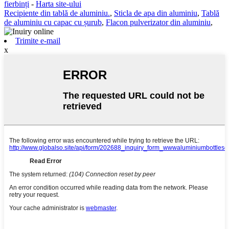
fierbinți
-
Harta site-ului
Recipiente din tablă de aluminiu.
,
Sticla de apa din aluminiu
,
Tablă
de aluminiu cu capac cu șurub
,
Flacon pulverizator din aluminiu
,
Trimite e-mail
x