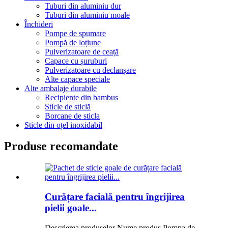
Tuburi din aluminiu dur
Tuburi din aluminiu moale
Închideri
Pompe de spumare
Pompă de loțiune
Pulverizatoare de ceață
Capace cu șuruburi
Pulverizatoare cu declanșare
Alte capace speciale
Alte ambalaje durabile
Recipiente din bambus
Sticle de sticlă
Borcane de sticla
Sticle din oțel inoxidabil
Produse recomandate
Curățare facială pentru îngrijirea
pielii goale...
Descrierea produselor Nume produs Pompa de