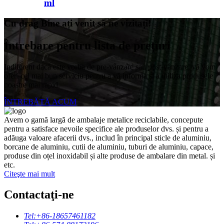
ml
Cu drag Bine ați venit să ne vizitați!
Întrebare pentru lista de prețuri
Indiferent dacă este vorba de pre-vânzare sau post-vânzare, vă vom
oferi cel mai bun serviciu pentru a vă informa și a utiliza produsele
noastre mai rapid.
ÎNTREBĂTĂ ACUM
Avem o gamă largă de ambalaje metalice reciclabile, concepute
pentru a satisface nevoile specifice ale produselor dvs. și pentru a
adăuga valoare afacerii dvs., includ în principal sticle de aluminiu,
borcane de aluminiu, cutii de aluminiu, tuburi de aluminiu, capace,
produse din oțel inoxidabil și alte produse de ambalare din metal. și
etc.
Citeşte mai mult
Contactaţi-ne
Tel:
+86-18657461182