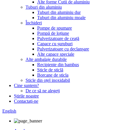
Alte forme Cutii de aluminiu
Tuburi din aluminiu
Tuburi din aluminiu dur
Tuburi din aluminiu moale
Închideri
Pompe de spumare
Pompă de loțiune
Pulverizatoare de ceață
Capace cu șuruburi
Pulverizatoare cu declanșare
Alte capace speciale
Alte ambalaje durabile
Recipiente din bambus
Sticle de sticlă
Borcane de sticla
Sticle din oțel inoxidabil
Cine suntem?
De ce să ne alegeți
Știrile noastre
Contactaţi-ne
English