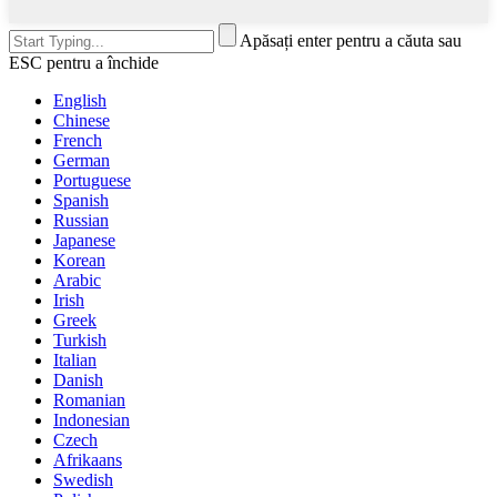
Apăsați enter pentru a căuta sau
ESC pentru a închide
English
Chinese
French
German
Portuguese
Spanish
Russian
Japanese
Korean
Arabic
Irish
Greek
Turkish
Italian
Danish
Romanian
Indonesian
Czech
Afrikaans
Swedish