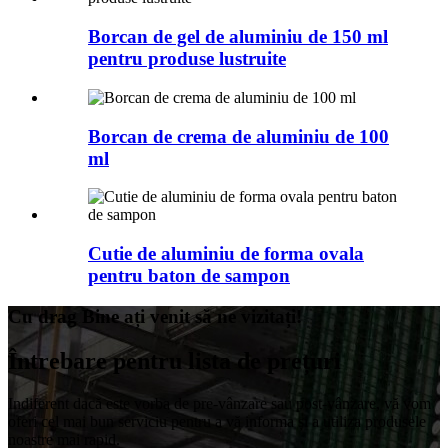
Borcan de gel de aluminiu de 150 ml
pentru produse lustruite
Borcan de crema de aluminiu de 100
ml
Cutie de aluminiu de forma ovala
pentru baton de sampon
Cu drag Bine ați venit să ne vizitați!
Întrebare pentru lista de prețuri
Indiferent dacă este vorba de pre-vânzare sau post-vânzare, vă vom
oferi cel mai bun serviciu pentru a vă informa și a utiliza produsele
noastre mai rapid.