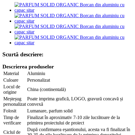
Scurtă descriere:
Descrierea produselor
Material
Aluminiu
Culoare
Personalizat
Locul de
China (continentală)
origine
Meșteșug
Poate imprima grafică, LOGO, gravură concavă și
personalizat
convexă
Folosit
Lumanare, parfum solid
Timp de
Finalizat în aproximativ 7-10 zile lucrătoare de la
verificare
primirea proiectului de proiect
După confirmarea eșantionului, acesta va fi finalizat în
Ciclul de
30-35 de zile lucrătoare de la primirea depozitului