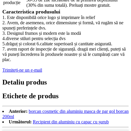
producție
(30% din suma totală). Preluați mostre gratuit.
Caracteristica produsului
1. Este disponibilă orice logo și imprimare în relief
2. Avem, de asemenea, orice dimensiune și formă, vă rugăm să ne
spuneți preferințele dvs.
3. Designul frumos și modern este la modă
4.diverse stiluri pentru selecția dvs
5.drăguț și colorat 6.calitate superioară și cantitate asigurată.
7. avem raport de inspecție de siguranță. dragii mei clienți, puteți să
vă puneți încrederea în produsele noastre și să le cumpărați care vă
plac.
Trimiteți-ne un e-mail
Detaliu produs
Etichete de produs
Anterior:
borcan cosmetic din aluminiu masca de par gol borcan
200ml
Următorul:
Recipient din aluminiu cu capac cu șurub