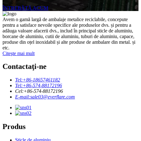
ÎNTREBĂTĂ ACUM
Avem o gamă largă de ambalaje metalice reciclabile, concepute
pentru a satisface nevoile specifice ale produselor dvs. și pentru a
adăuga valoare afacerii dvs., includ în principal sticle de aluminiu,
borcane de aluminiu, cutii de aluminiu, tuburi de aluminiu, capace,
produse din oțel inoxidabil și alte produse de ambalare din metal. și
etc.
Citeşte mai mult
Contactaţi-ne
Tel:
+86-18657461182
Tel:
+86-574-88172196
Cel:
+86-574-88172196
E-mail:
sale03@everflare.com
Produs
Sticle de aluminiu