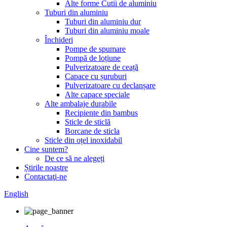
Alte forme Cutii de aluminiu
Tuburi din aluminiu
Tuburi din aluminiu dur
Tuburi din aluminiu moale
Închideri
Pompe de spumare
Pompă de loțiune
Pulverizatoare de ceață
Capace cu șuruburi
Pulverizatoare cu declanșare
Alte capace speciale
Alte ambalaje durabile
Recipiente din bambus
Sticle de sticlă
Borcane de sticla
Sticle din oțel inoxidabil
Cine suntem?
De ce să ne alegeți
Știrile noastre
Contactaţi-ne
English