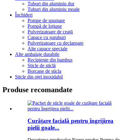
Tuburi din aluminiu dur
Tuburi din aluminiu moale
Închideri
Pompe de spumare
Pompă de loțiune
Pulverizatoare de ceață
Capace cu șuruburi
Pulverizatoare cu declanșare
Alte capace speciale
Alte ambalaje durabile
Recipiente din bambus
Sticle de sticlă
Borcane de sticla
Sticle din oțel inoxidabil
Produse recomandate
Curățare facială pentru îngrijirea
pielii goale...
Descrierea produselor Nume produs Pompa de