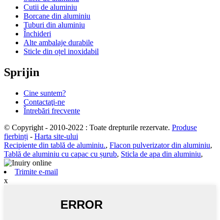
Cutii de aluminiu
Borcane din aluminiu
Tuburi din aluminiu
Închideri
Alte ambalaje durabile
Sticle din oțel inoxidabil
Sprijin
Cine suntem?
Contactaţi-ne
Întrebări frecvente
© Copyright - 2010-2022 : Toate drepturile rezervate.
Produse
fierbinți
-
Harta site-ului
Recipiente din tablă de aluminiu.
,
Flacon pulverizator din aluminiu
,
Tablă de aluminiu cu capac cu șurub
,
Sticla de apa din aluminiu
,
Trimite e-mail
x